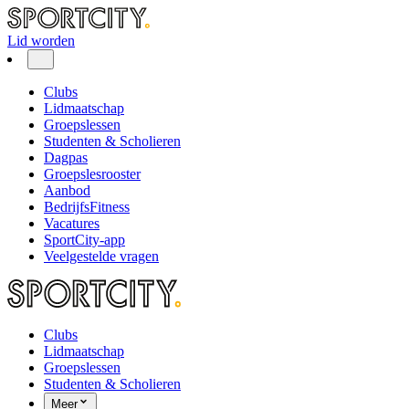
Lid worden
Clubs
Lidmaatschap
Groepslessen
Studenten & Scholieren
Dagpas
Groepslesrooster
Aanbod
BedrijfsFitness
Vacatures
SportCity-app
Veelgestelde vragen
Clubs
Lidmaatschap
Groepslessen
Studenten & Scholieren
Meer