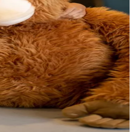
ind je ook mentale energie.
d leeg.
 kun jij onbezorgd trainen.