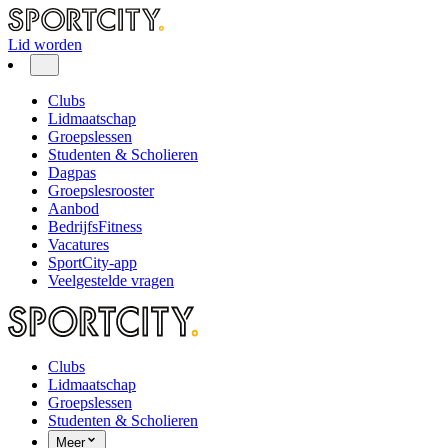
Lid worden
Clubs
Lidmaatschap
Groepslessen
Studenten & Scholieren
Dagpas
Groepslesrooster
Aanbod
BedrijfsFitness
Vacatures
SportCity-app
Veelgestelde vragen
Clubs
Lidmaatschap
Groepslessen
Studenten & Scholieren
Meer