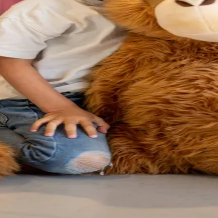
gen en vloeiende bewegingen versterk je niet alleen je lichaam, maar v
andere sporters te ontmoeten of gewoon lekker te ontspannen.
 sauna of stoombad help je je spieren te herstellen en maak je je hoof
pvang zijn je kinderen in goede handen bij onze ervaren medewerkers. Zo