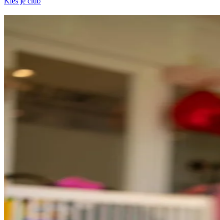
Kies je club
Van losgaan tot relaxen: bij ons kan het al
Het aanbod is in elke club net een tikkie anders. Maar overal vind je
groepslessen. Van Boksen tot Zumba en van BodyPump en Spinning 
Lid worden
Kracht
In onze clubs vind je losse gewichten en apparaten om sterker mee te 
Lees meer
Cardio
Van loopbanden en crosstrainers tot roeiapparaten en fietsen: in onze cl
Lees meer
Groepslessen
In onze clubs kun je honderden groepslessen volgen. Van Boksen tot Z