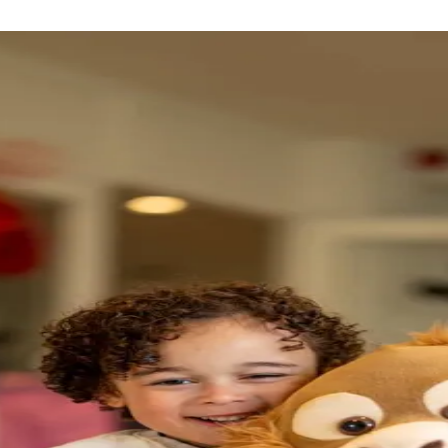
lemaal
 vrije trainingszones en klasse apparaten voor kracht en cardio. Liever 
tot Yoga.
worden. Welke spiergroep je ook wilt trainen. Eerst even rekken en stre
ubs vind je alle cardio-apparatuur die je nodig hebt. Kies wat bij je pas
umba en van Yoga tot Spinning en BodyPump (Les Mills): er is altijd ee