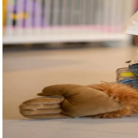
Lees meer
Yoga
De perfecte workout voor lichaam én geest. Door verschillende houdin
Lees meer
Lounge
In onze gezellige lounge kun je relaxen met een kop koffie. Leuk om 
Lees meer
Sauna
Heb je lekker gesport of gewoon een zware week achter de rug? In onze
Lees meer
SportCity Kinderoppas
Sport terwijl wij op je kleintje(s) passen! Bij onze City Kids Speelo