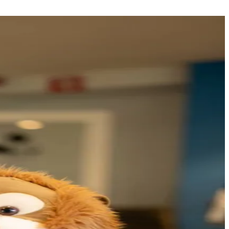
samen sporten? Trek je aan elkaar op in een van onze honderden
kken? Dat kan in de vrije trainingszones.
t en train op je eigen niveau.
n les die bij je past. ledereen is welkom!