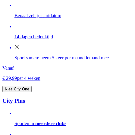
Bepaal zelf je startdatum
14 dagen bedenktijd
Sport samen: neem 5 keer per maand iemand mee
Vanaf
€
29
,
99
per 4 weken
Kies City One
City Plus
Sporten in
meerdere clubs