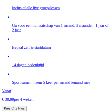
Inclusief alle live groepslessen
Ga voor een lidmaatschap van 1 maand, 3 maanden, 1 jaar of
2 jaar
Bepaal zelf je startdatum
14 dagen bedenktijd
Sport samen: neem 5 keer per maand iemand mee
Vanaf
€
30
,
99
per 4 weken
Kies City Plus