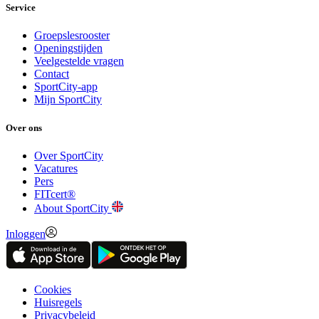
Service
Groepslesrooster
Openingstijden
Veelgestelde vragen
Contact
SportCity-app
Mijn SportCity
Over ons
Over SportCity
Vacatures
Pers
FITcert®
About SportCity
Inloggen
Cookies
Huisregels
Privacybeleid