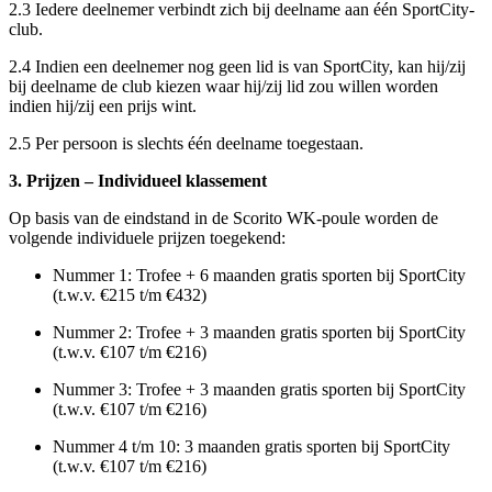
2.3 Iedere deelnemer verbindt zich bij deelname aan één SportCity-
club.
2.4 Indien een deelnemer nog geen lid is van SportCity, kan hij/zij
bij deelname de club kiezen waar hij/zij lid zou willen worden
indien hij/zij een prijs wint.
2.5 Per persoon is slechts één deelname toegestaan.
3. Prijzen – Individueel klassement
Op basis van de eindstand in de Scorito WK-poule worden de
volgende individuele prijzen toegekend:
Nummer 1: Trofee + 6 maanden gratis sporten bij SportCity
(t.w.v. €215 t/m €432)
Nummer 2: Trofee + 3 maanden gratis sporten bij SportCity
(t.w.v. €107 t/m €216)
Nummer 3: Trofee + 3 maanden gratis sporten bij SportCity
(t.w.v. €107 t/m €216)
Nummer 4 t/m 10: 3 maanden gratis sporten bij SportCity
(t.w.v. €107 t/m €216)