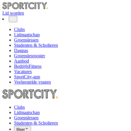
Lid worden
Clubs
Lidmaatschap
Groepslessen
Studenten & Scholieren
Dagpas
Groepslesrooster
Aanbod
BedrijfsFitness
Vacatures
SportCity-app
Veelgestelde vragen
Clubs
Lidmaatschap
Groepslessen
Studenten & Scholieren
Meer