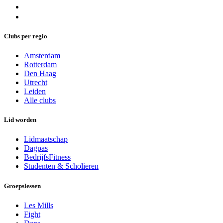
Clubs per regio
Amsterdam
Rotterdam
Den Haag
Utrecht
Leiden
Alle clubs
Lid worden
Lidmaatschap
Dagpas
BedrijfsFitness
Studenten & Scholieren
Groepslessen
Les Mills
Fight