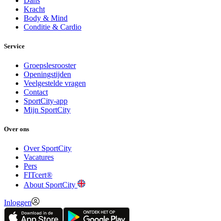
Dans
Kracht
Body & Mind
Conditie & Cardio
Service
Groepslesrooster
Openingstijden
Veelgestelde vragen
Contact
SportCity-app
Mijn SportCity
Over ons
Over SportCity
Vacatures
Pers
FITcert®
About SportCity
Inloggen