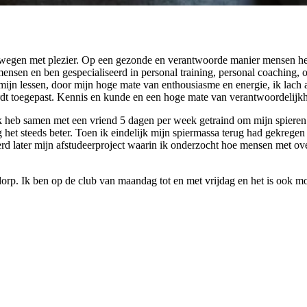
t bewegen met plezier. Op een gezonde en verantwoorde manier mensen h
nsen en ben gespecialiseerd in personal training, personal coaching, 
ijn lessen, door mijn hoge mate van enthousiasme en energie, ik lach al
dt toegepast. Kennis en kunde en een hoge mate van verantwoordelijkhei
. Ik heb samen met een vriend 5 dagen per week getraind om mijn spieren
g het steeds beter. Toen ik eindelijk mijn spiermassa terug had gekreg
erd later mijn afstudeerproject waarin ik onderzocht hoe mensen met o
orp. Ik ben op de club van maandag tot en met vrijdag en het is ook mo