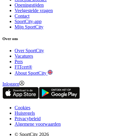
Openingstijden
Veelgestelde vragen
Contact
SportCity-app
Mijn SportCity
Over ons
Over SportCity
Vacatures
Pers
FITcert®
About SportCity
Inloggen
Cookies
Huisregels
Privacybeleid
Algemene voorwaarden
© SportCity 2026