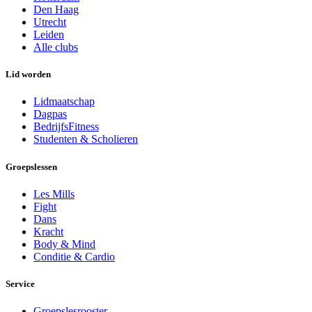
Den Haag
Utrecht
Leiden
Alle clubs
Lid worden
Lidmaatschap
Dagpas
BedrijfsFitness
Studenten & Scholieren
Groepslessen
Les Mills
Fight
Dans
Kracht
Body & Mind
Conditie & Cardio
Service
Groepslesrooster