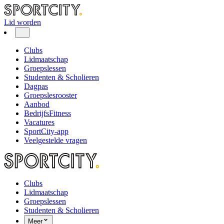
Lid worden
Clubs
Lidmaatschap
Groepslessen
Studenten & Scholieren
Dagpas
Groepslesrooster
Aanbod
BedrijfsFitness
Vacatures
SportCity-app
Veelgestelde vragen
Clubs
Lidmaatschap
Groepslessen
Studenten & Scholieren
Meer