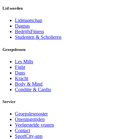
Lid worden
Lidmaatschap
Dagpas
BedrijfsFitness
Studenten & Scholieren
Groepslessen
Les Mills
Fight
Dans
Kracht
Body & Mind
Conditie & Cardio
Service
Groepslesrooster
Openingstijden
Veelgestelde vragen
Contact
SportCity-app