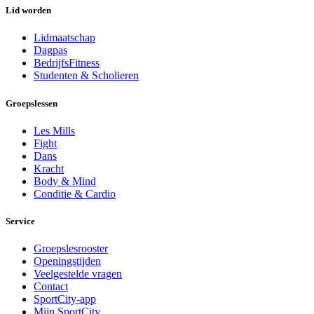
Lid worden
Lidmaatschap
Dagpas
BedrijfsFitness
Studenten & Scholieren
Groepslessen
Les Mills
Fight
Dans
Kracht
Body & Mind
Conditie & Cardio
Service
Groepslesrooster
Openingstijden
Veelgestelde vragen
Contact
SportCity-app
Mijn SportCity