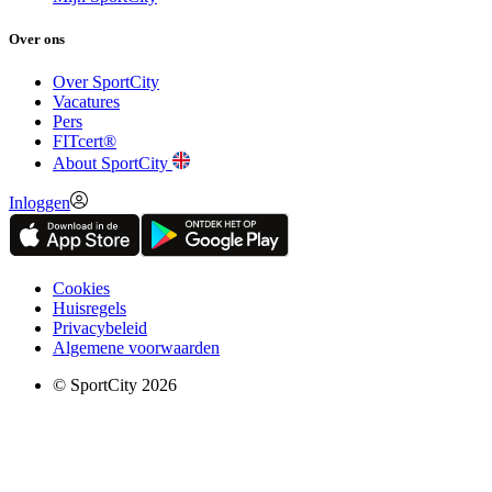
Over ons
Over SportCity
Vacatures
Pers
FITcert®
About SportCity
Inloggen
Cookies
Huisregels
Privacybeleid
Algemene voorwaarden
© SportCity 2026