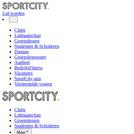
Lid worden
Clubs
Lidmaatschap
Groepslessen
Studenten & Scholieren
Dagpas
Groepslesrooster
Aanbod
BedrijfsFitness
Vacatures
SportCity-app
Veelgestelde vragen
Clubs
Lidmaatschap
Groepslessen
Studenten & Scholieren
Meer