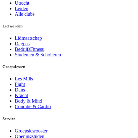
Utrecht
Leiden
Alle clubs
Lid worden
Lidmaatschap
Dagpas
BedrijfsFitness
Studenten & Scholieren
Groepslessen
Les Mills
Fight
Dans
Kracht
Body & Mind
Conditie & Cardio
Service
Groepslesrooster
Openingstijden