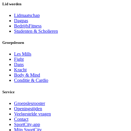
Lid worden
Lidmaatschap
Dagpas
BedrijfsFitness
Studenten & Scholieren
Groepslessen
Les Mills
Fight
Dans
Kracht
Body & Mind
Conditie & Cardio
Service
Groepslesrooster
Openingstijden
Veelgestelde vragen
Contact
SportCity-app
Mijn SportCity