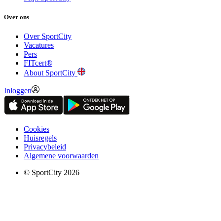
Over ons
Over SportCity
Vacatures
Pers
FITcert®
About SportCity
Inloggen
Cookies
Huisregels
Privacybeleid
Algemene voorwaarden
© SportCity 2026