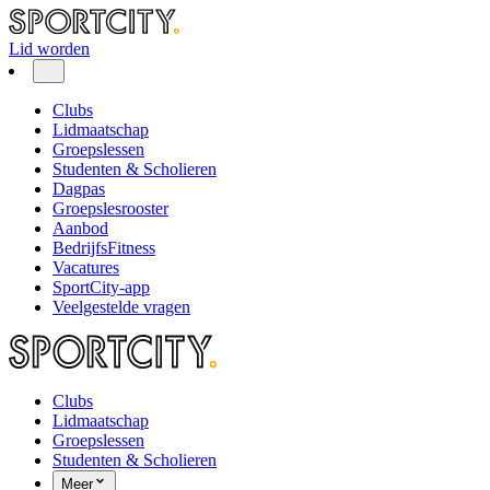
Lid worden
Clubs
Lidmaatschap
Groepslessen
Studenten & Scholieren
Dagpas
Groepslesrooster
Aanbod
BedrijfsFitness
Vacatures
SportCity-app
Veelgestelde vragen
Clubs
Lidmaatschap
Groepslessen
Studenten & Scholieren
Meer