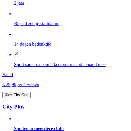
2 jaar
Bepaal zelf je startdatum
14 dagen bedenktijd
Sport samen: neem 5 keer per maand iemand mee
Vanaf
€
29
,
99
per 4 weken
Kies City One
City Plus
Sporten in
meerdere clubs