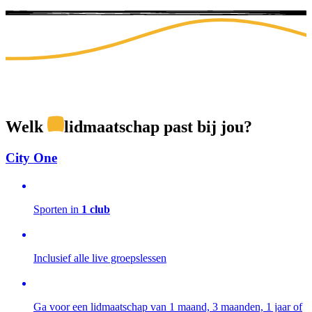
Welk
lidmaatschap
past bij jou?
City One
Sporten in
1 club
Inclusief alle live groepslessen
Ga voor een lidmaatschap van 1 maand, 3 maanden, 1 jaar of