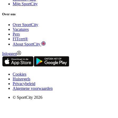
Mijn SportCity
Over ons
Over SportCity
Vacatures
Pers
FITcert®
About SportCity
Inloggen
Cookies
Huisregels
Privacybeleid
Algemene voorwaarden
© SportCity 2026