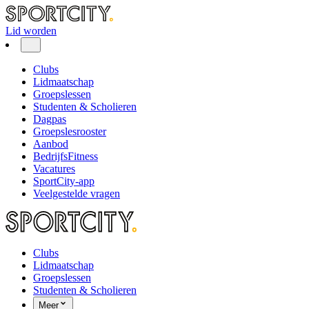
Lid worden
Clubs
Lidmaatschap
Groepslessen
Studenten & Scholieren
Dagpas
Groepslesrooster
Aanbod
BedrijfsFitness
Vacatures
SportCity-app
Veelgestelde vragen
Clubs
Lidmaatschap
Groepslessen
Studenten & Scholieren
Meer