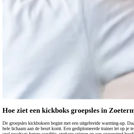
Hoe ziet een kickboks groepsles in Zoeter
De groepsles kickboksen begint met een uitgebreide warming-up. Daar
hele lichaam aan de beurt komt. Een gediplomeerde trainer let op je te
snel resultaat: betere conditie, sterkere spieren en een opgeruimd hoof