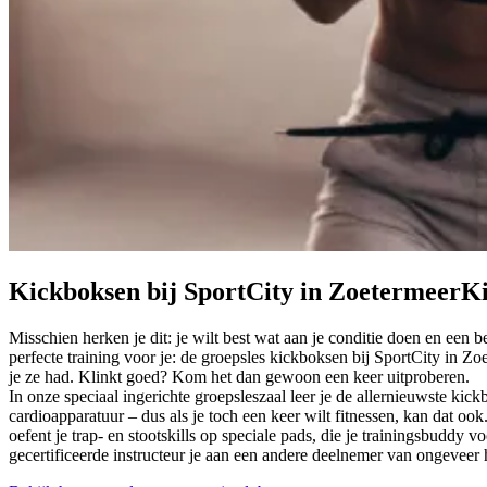
Kickboksen bij SportCity in Zoetermeer
Ki
Misschien herken je dit: je wilt best wat aan je conditie doen en een 
perfecte training voor je: de groepsles kickboksen bij SportCity in Zo
je ze had. Klinkt goed? Kom het dan gewoon een keer uitproberen.
In onze speciaal ingerichte groepsleszaal leer je de allernieuwste ki
cardioapparatuur – dus als je toch een keer wilt fitnessen, kan dat oo
oefent je trap- en stootskills op speciale pads, die je trainingsbudd
gecertificeerde instructeur je aan een andere deelnemer van ongeveer h