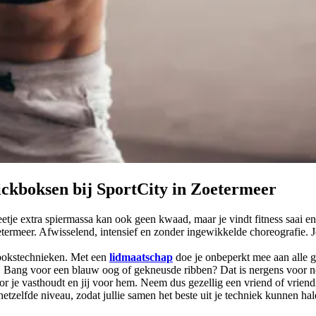
ckboksen bij SportCity in Zoetermeer
beetje extra spiermassa kan ook geen kwaad, maar je vindt fitness saai e
etermeer. Afwisselend, intensief en zonder ingewikkelde choreografie. Je
ckbokstechnieken. Met een
lidmaatschap
doe je onbeperkt mee aan alle g
k. Bang voor een blauw oog of gekneusde ribben? Dat is nergens voor nod
y voor je vasthoudt en jij voor hem. Neem dus gezellig een vriend of vri
etzelfde niveau, zodat jullie samen het beste uit je techniek kunnen hal