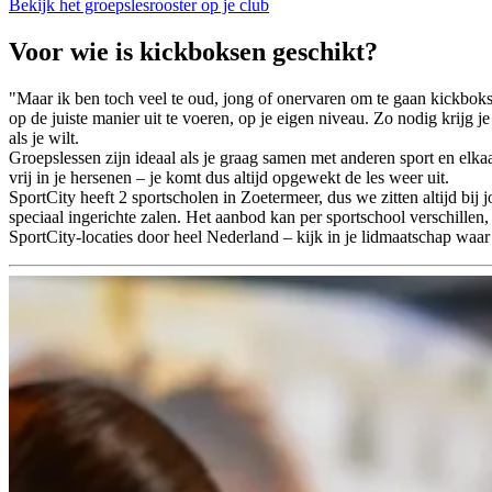
Bekijk het groepslesrooster op je club
Voor wie is kickboksen geschikt?
"Maar ik ben toch veel te oud, jong of onervaren om te gaan kickboks
op de juiste manier uit te voeren, op je eigen niveau. Zo nodig krijg je
als je wilt.
Groepslessen zijn ideaal als je graag samen met anderen sport en elka
vrij in je hersenen – je komt dus altijd opgewekt de les weer uit.
SportCity heeft 2 sportscholen in Zoetermeer, dus we zitten altijd bij
speciaal ingerichte zalen. Het aanbod kan per sportschool verschillen
SportCity-locaties door heel Nederland – kijk in je lidmaatschap waar