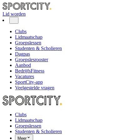
Lid worden
Clubs
Lidmaatschap
Groepslessen
Studenten & Scholieren
Dagpas
Groepslesrooster
Aanbod
BedrijfsFitness
Vacatures
SportCity-app
Veelgestelde vragen
Clubs
Lidmaatschap
Groepslessen
Studenten & Scholieren
Meer