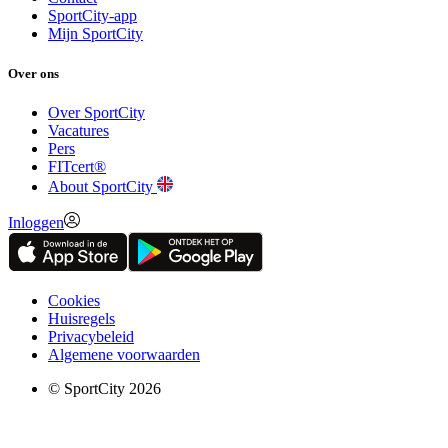
SportCity-app
Mijn SportCity
Over ons
Over SportCity
Vacatures
Pers
FITcert®
About SportCity
Inloggen
Cookies
Huisregels
Privacybeleid
Algemene voorwaarden
© SportCity 2026