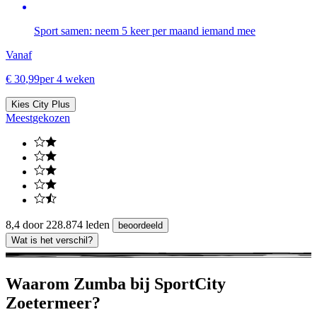
Sport samen: neem 5 keer per maand iemand mee
Vanaf
€
30
,
99
per 4 weken
Kies City Plus
Meest
gekozen
8,4 door 228.874 leden
beoordeeld
Wat is het verschil?
Waarom Zumba bij SportCity
Zoetermeer?