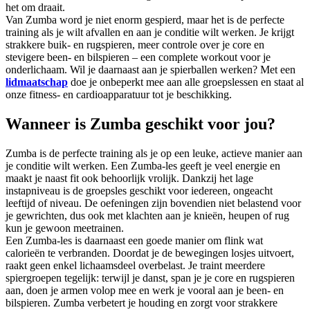
het om draait.
Van Zumba word je niet enorm gespierd, maar het is de perfecte
training als je wilt afvallen en aan je conditie wilt werken. Je krijgt
strakkere buik- en rugspieren, meer controle over je core en
stevigere been- en bilspieren – een complete workout voor je
onderlichaam. Wil je daarnaast aan je spierballen werken? Met een
lidmaatschap
doe je onbeperkt mee aan alle groepslessen en staat al
onze fitness- en cardioapparatuur tot je beschikking.
Wanneer is Zumba geschikt voor jou?
Zumba is de perfecte training als je op een leuke, actieve manier aan
je conditie wilt werken. Een Zumba-les geeft je veel energie en
maakt je naast fit ook behoorlijk vrolijk. Dankzij het lage
instapniveau is de groepsles geschikt voor iedereen, ongeacht
leeftijd of niveau. De oefeningen zijn bovendien niet belastend voor
je gewrichten, dus ook met klachten aan je knieën, heupen of rug
kun je gewoon meetrainen.
Een Zumba-les is daarnaast een goede manier om flink wat
calorieën te verbranden. Doordat je de bewegingen losjes uitvoert,
raakt geen enkel lichaamsdeel overbelast. Je traint meerdere
spiergroepen tegelijk: terwijl je danst, span je je core en rugspieren
aan, doen je armen volop mee en werk je vooral aan je been- en
bilspieren. Zumba verbetert je houding en zorgt voor strakkere