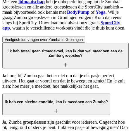
Met een
lidmaatschap
heb je onbeperkt toegang tot de Zumba-
groepslessen en alle andere groepslessen die SportCity aanbiedt –
maak bijvoorbeeld ook kennis met
BodyPump
of
Yoga
. Wil je
graag Zumba-groepslessen in Groningen volgen? Kom dan eens
langs bij SportCity. Download ook alvast onze gratis
SportCity
app
, waarin je verschillende workouts vindt die je thuis kunt doen.
Veelgestelde vragen over Zumba in Groningen
Ik heb totaal geen ritmegevoel, kan ik dan wel meedoen aan de
Zumba groepsles?
Ja hoor, bij Zumba gaat het er niet om dat je elk pasje perfect
uitvoert. Het gaat er vooral om dat je beweegt en geniet! En je zult
zien: hoe meer je meedoet, hoe makkelijker het gaat.
Ik heb een slechte conditie, kan ik meedoen aan Zumba?
Ja, Zumba groepslessen zijn geschikt voor iedereen. Ongeacht hoe
fit, lenig, oud of sterk je bent. Lukt een pasje of beweging niet? Dan