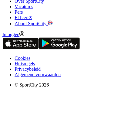
Over SportCity
Vacatures
Pers
FITcert®
About SportCity
Inloggen
Cookies
Huisregels
Privacybeleid
Algemene voorwaarden
© SportCity 2026