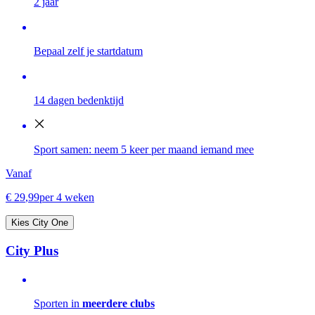
2 jaar
Bepaal zelf je startdatum
14 dagen bedenktijd
Sport samen: neem 5 keer per maand iemand mee
Vanaf
€
29
,
99
per 4 weken
Kies City One
City Plus
Sporten in
meerdere clubs