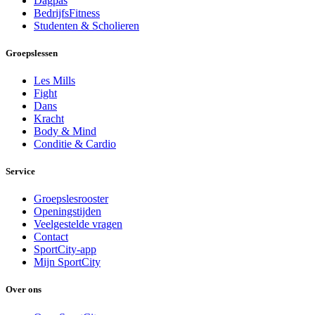
Dagpas
BedrijfsFitness
Studenten & Scholieren
Groepslessen
Les Mills
Fight
Dans
Kracht
Body & Mind
Conditie & Cardio
Service
Groepslesrooster
Openingstijden
Veelgestelde vragen
Contact
SportCity-app
Mijn SportCity
Over ons